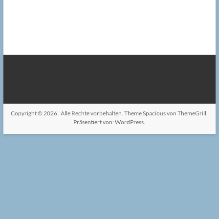
Copyright © 2026
. Alle Rechte vorbehalten. Theme
Spacious
von ThemeGrill.
Präsentiert von:
WordPress
.