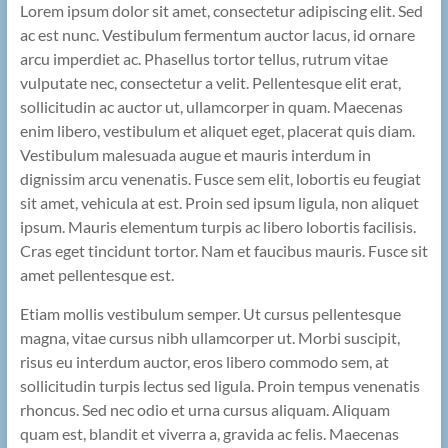
Lorem ipsum dolor sit amet, consectetur adipiscing elit. Sed
ac est nunc. Vestibulum fermentum auctor lacus, id ornare
arcu imperdiet ac. Phasellus tortor tellus, rutrum vitae
vulputate nec, consectetur a velit. Pellentesque elit erat,
sollicitudin ac auctor ut, ullamcorper in quam. Maecenas
enim libero, vestibulum et aliquet eget, placerat quis diam.
Vestibulum malesuada augue et mauris interdum in
dignissim arcu venenatis. Fusce sem elit, lobortis eu feugiat
sit amet, vehicula at est. Proin sed ipsum ligula, non aliquet
ipsum. Mauris elementum turpis ac libero lobortis facilisis.
Cras eget tincidunt tortor. Nam et faucibus mauris. Fusce sit
amet pellentesque est.
Etiam mollis vestibulum semper. Ut cursus pellentesque
magna, vitae cursus nibh ullamcorper ut. Morbi suscipit,
risus eu interdum auctor, eros libero commodo sem, at
sollicitudin turpis lectus sed ligula. Proin tempus venenatis
rhoncus. Sed nec odio et urna cursus aliquam. Aliquam
quam est, blandit et viverra a, gravida ac felis. Maecenas